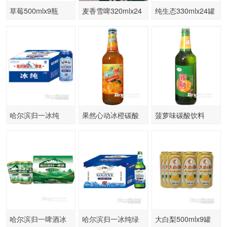
草莓500mlx9瓶
麦香雪啤320mlx24
纯生态330mlx24罐
罐
哈尔滨归一冰纯
果然心动冰橙碳酸
菠萝味碳酸饮料
500mlx12瓶
饮料500ml
500ml
哈尔滨归一啤酒冰
哈尔滨归一冰纯绿
大白梨500mlx9罐