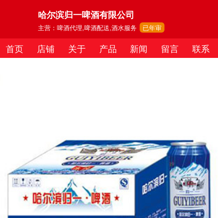
哈尔滨归一啤酒有限公司
主营：啤酒代理,啤酒配送,酒水服务
已年审
首页
店铺
关于
产品
新闻
留言
联系