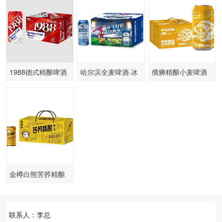
1988德式精酿啤酒
哈尔滨全麦啤酒·冰
俄狮精酿小麦啤酒
纯
金樽白熊苦荞精酿
啤酒
联系人：李总