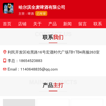
哈尔滨全麦啤酒有限公司
主营：啤酒
已年审
首页
店铺
关于
产品
新闻
留言
联系
CONTACT US
联系
我们
利民开发区哈黑路16号宏晟时代广场TB1TB4商服263室
李总：18654523883
Email：1140648835@qq.com
MAIN PRODUCTS
产品
主打