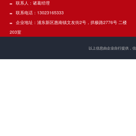
联系人：诸葛经理
联系电话：13023165333
企业地址：浦东新区惠南镇文友街2号，拱极路2776号 二楼
203室
以上信息由企业自行提供，信