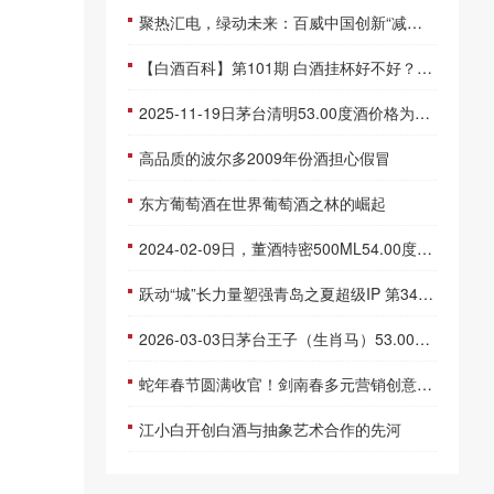
聚热汇电，绿动未来：百威中国创新“减碳合伙人”模式，谁能做？
【白酒百科】第101期 白酒挂杯好不好？白酒挂杯就是好酒吗
2025-11-19日茅台清明53.00度酒价格为3,300一瓶，下跌 200元
高品质的波尔多2009年份酒担心假冒
东方葡萄酒在世界葡萄酒之林的崛起
2024-02-09日，董酒特密500ML54.00度酒每瓶的价格是多少呢？
跃动“城”长力量塑强青岛之夏超级IP 第34届青岛国际啤酒节落幕
2026-03-03日茅台王子（生肖马）53.00度酒价格为385一瓶，下跌 15元
蛇年春节圆满收官！剑南春多元营销创意，谱写家国同春新篇章
江小白开创白酒与抽象艺术合作的先河