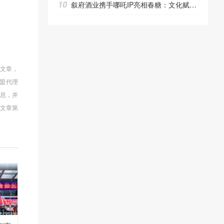
10
叙府酒业携手哪吒IP亮相春糖：文化赋能品牌升级新路径
的文章，
盟代理
信息，并
文章第