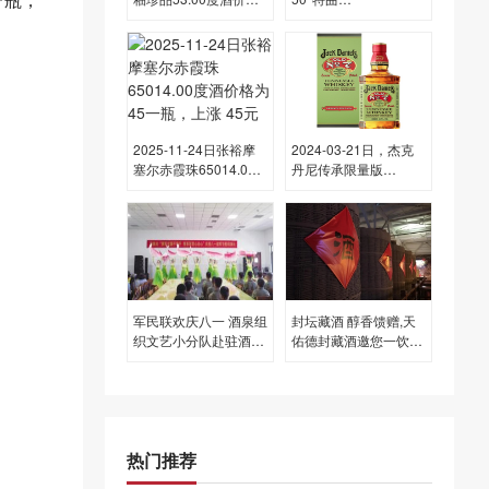
为3,100一瓶，下跌 30
T6500ML50.00度酒每
元
瓶的价格是多少呢？
2025-11-24日张裕摩
2024-03-21日，杰克
塞尔赤霞珠65014.00
丹尼传承限量版
度酒价格为45一瓶，上
700ML43.00度酒每瓶
涨 45元
的价格是多少呢？
军民联欢庆八一 酒泉组
封坛藏酒 醇香馈赠,天
织文艺小分队赴驻酒部
佑德封藏酒邀您一饮好
队慰问演出
时光
热门推荐