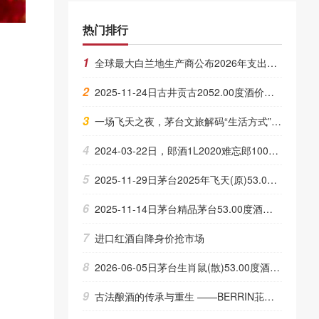
热门排行
1
全球最大白兰地生产商公布2026年支出计划
2
2025-11-24日古井贡古2052.00度酒价格为460一瓶，上涨 460元
3
一场飞天之夜，茅台文旅解码“生活方式”转型新范式
4
2024-03-22日，郎酒1L2020难忘郎1000ML53.00度酒每瓶的价格是多少呢？
5
2025-11-29日茅台2025年飞天(原)53.00度酒价格为1,595一瓶，上涨 15元
6
2025-11-14日茅台精品茅台53.00度酒价格为2,190一瓶，下跌 10元
7
进口红酒自降身价抢市场
8
2026-06-05日茅台生肖鼠(散)53.00度酒价格为2,250一瓶，上涨 50元
9
古法酿酒的传承与重生 ——BERRIN苝韵颜酒如何在现代消费浪潮中诠释“遗产”与“创新”