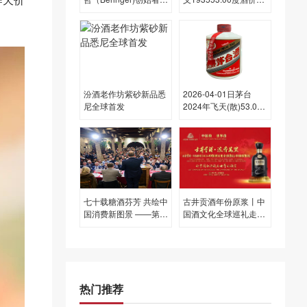
园赤霞珠750ML13.80
为950一瓶，下跌 20元
度酒每瓶的价格是多少
呢？
汾酒老作坊紫砂新品悉
2026-04-01日茅台
尼全球首发
2024年飞天(散)53.00
度酒价格为1,690一
瓶，上涨 30元
七十载糖酒芬芳 共绘中
古井贡酒年份原浆丨中
国消费新图景 ——第
国酒文化全球巡礼走进
112届全国糖酒商品交
香港
易会启幕
热门推荐