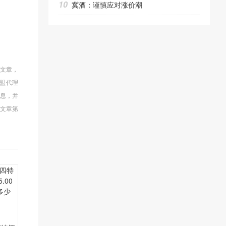
10
冀酒：谨慎应对涨价潮
的文章，
盟代理
信息，并
文章第