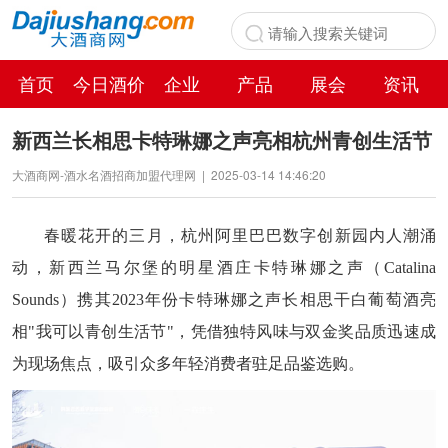
首页
今日酒价
企业
产品
展会
资讯
百科
新西兰长相思卡特琳娜之声亮相杭州青创生活节
大酒商网-酒水名酒招商加盟代理网
|
2025-03-14 14:46:20
春暖花开的三月，杭州阿里巴巴数字创新园内人潮涌
动，新西兰马尔堡的明
星酒庄卡特琳娜之声（Catalina
Sounds）携其2023年份卡特琳娜之声长相思干白葡萄酒亮
相"我可以青创生活节"
，
凭借独特风味与
双金奖品质
迅速成
为现场焦点，吸引众多年轻消费者驻足品鉴选购。