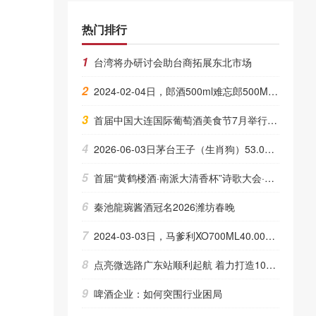
热门排行
1
台湾将办研讨会助台商拓展东北市场
2
2024-02-04日，郎酒500ml难忘郎500ML53.00度酒每瓶的价格是多少呢？
3
首届中国大连国际葡萄酒美食节7月举行 2012-05-24
4
2026-06-03日茅台王子（生肖狗）53.00度酒价格为425一瓶，下跌 45元
5
首届“黄鹤楼酒·南派大清香杯”诗歌大会·诗与酒文化对话活动圆满举行
6
秦池龍琬酱酒冠名2026潍坊春晚
7
2024-03-03日，马爹利XO700ML40.00度酒每瓶的价格是多少呢？
8
点亮微选路广东站顺利起航 着力打造1000家微好店明星商家
9
啤酒企业：如何突围行业困局