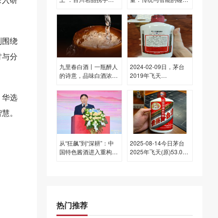
盟破局酒业即时零售
撞，酿造时代新味
别围绕
讨与分
九里春白酒丨一瓶醉人
2024-02-09日，茅台
的诗意，品味白酒浓香
2019年飞天
之旅
(散)500ML53.00度酒
每瓶的价格是多少呢？
、华选
智慧。
从“狂飙”到“深耕”：中
2025-08-14今日茅台
国特色酱酒进入重构周
2025年飞天(原)53.00
期
度酒价格为1,875一
瓶，下跌 15元
热门推荐