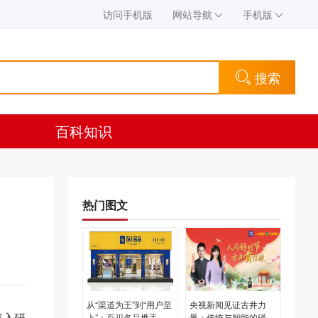
访问手机版
网站导航
手机版
搜索
百科知识
热门图文
从“渠道为王”到“用户至
央视新闻见证古井力
深入研
上”：百川名品携手微
量：传统与智能的碰