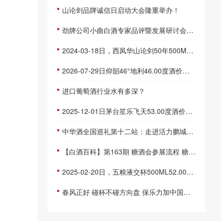
山论剑品牌诚信日启动大会隆重举办！
劲牌公司小曲白酒专家品评暨发展研讨会召开
2024-03-18日，西凤华山论剑50年500ML52.00度酒每瓶的价格是多少呢？
2026-07-29日仰韶46°地利46.00度酒价格为138一瓶，下跌 2元
进口葡萄酒行业水有多深？
2025-12-01日茅台笙乐飞天53.00度酒价格为1,700一瓶，下跌 30元
中华酒全国巡礼第十二站：走进活力鹏城——深圳
【白酒百科】第163期 糖酒会参展流程 糖酒会参展须知
2025-02-20日，五粮液交杯500ML52.00度酒每瓶的价格是多少呢？
春风正好 碰杯不碰方向盘 保乐力加中国携手全国百家酒吧共同倡导“酒后不驾车”