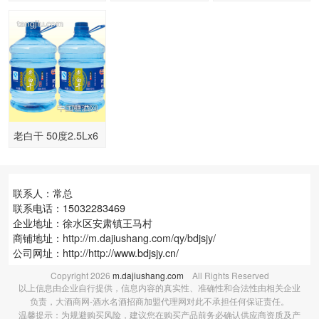
酿100MLX40 清香
品）-500ml
248MLX20瓶 清香
型
型
老白干 50度2.5Lx6
桶装
联系人：常总
联系电话：15032283469
企业地址：徐水区安肃镇王马村
商铺地址：
http://m.dajiushang.com/qy/bdjsjy/
公司网址：http://http://www.bdjsjy.cn/
Copyright
2026
m.dajiushang.com
All Rights Reserved
以上信息由企业自行提供，信息内容的真实性、准确性和合法性由相关企业
负责，大酒商网-酒水名酒招商加盟代理网对此不承担任何保证责任。
温馨提示：为规避购买风险，建议您在购买产品前务必确认供应商资质及产