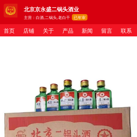
北京京永盛二锅头酒业
主营：白酒,二锅头,老白干
已年审
首页
店铺
关于
产品
新闻
留言
联系