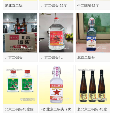
老北京二锅
北京二锅头 52度
牛二陈酿42度
248MLX20瓶 精品
500mLx6 珍品二十
260MLX20瓶 浓香
一年
型
北京二锅头
北京二锅头4L
北京二锅头
北京二锅头43度陈
42°北京二锅头（优
老北京二锅头 43度