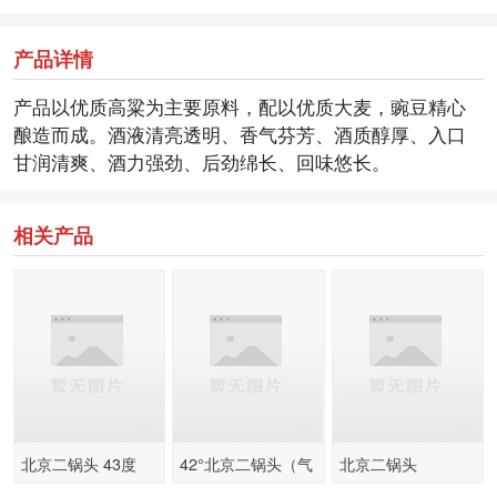
产品详情
产品以优质高粱为主要原料，配以优质大麦，豌豆精心
酿造而成。酒液清亮透明、香气芬芳、酒质醇厚、入口
甘润清爽、酒力强劲、后劲绵长、回味悠长。
相关产品
北京二锅头 43度
42°北京二锅头（气
北京二锅头
250MLX20瓶 清香
味香馥）-500ml