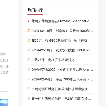
热门排行
1
葡萄牙葡萄酒将在ProWine Shanghai 2025展现非凡与卓越
2
2024-02-19日，剑南春1L公斤剑1000ML52.00度酒每瓶的价格是多少呢？
3
花30万元投资900瓶葡萄酒 招行在杭首推期酒理财产品
4
2024-02-16日，双沟双沟大曲500ML53.00度酒每瓶的价格是多少呢？
的文章，
5
岁风相伴，定格岁末相聚时光
盟代理
信息，并
6
张毅超荣膺2025中国酒业年度风云人物 武陵酒以长期主义共赴酱酒新未来
文章第
7
2024-02-04日，茅台1980年三大革命（散）540ML53.00度酒每瓶的价格是多少呢？
8
白葡萄酒可以降低糖尿病性视网膜病变风险
9
新一轮对酒驾的治理，已对白酒消费造成了实质的影响