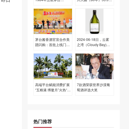
（散）540ML53.00度
度酒价格为130一瓶，
酒每瓶的价格是多少
下跌 5元
呢？
茅台酱香酒官宣合作美
2024-06-18日，云雾
团闪购：首批上线门店
之湾（Cloudy Bay)长
超千家，将共建正品联
相思白葡萄酒
盟
2019750ML13.00度酒
每瓶的价格是多少呢？
高端平台赋能消费扩展
7款酒荣获世界沙漠葡
“五粮液·博鳌月”火热“出
萄酒评选大奖
圈”
热门推荐