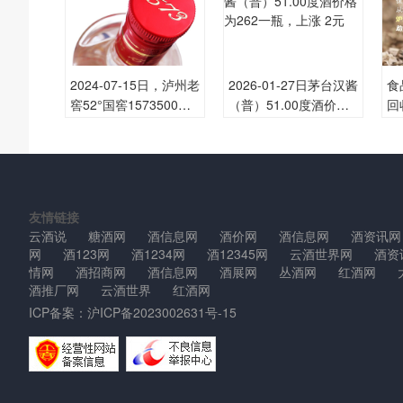
2024-07-15日，泸州老
2026-01-27日茅台汉酱
食
窖52°国窖1573500ML
（普）51.00度酒价格
回
52.00度酒每瓶的价格
为262一瓶，上涨 2元
中
是多少呢？
友情链接
云酒说
糖酒网
酒信息网
酒价网
酒信息网
酒资讯网
网
酒123网
酒1234网
酒12345网
云酒世界网
酒资
情网
酒招商网
酒信息网
酒展网
丛酒网
红酒网
酒推厂网
云酒世界
红酒网
ICP备案：
沪ICP备2023002631号-15