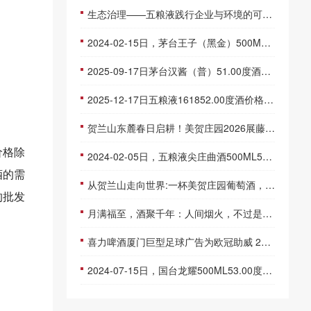
生态治理——五粮液践行企业与环境的可持续发展
2024-02-15日，茅台王子（黑金）500ML53.00度酒每瓶的价格是多少呢？
2025-09-17日茅台汉酱（普）51.00度酒价格为253一瓶，下跌 2元
2025-12-17日五粮液161852.00度酒价格为805一瓶，上涨 15元
贺兰山东麓春日启耕！美贺庄园2026展藤盛典圆满举行
价格除
2024-02-05日，五粮液尖庄曲酒500ML52.00度酒每瓶的价格是多少呢？
酒的需
从贺兰山走向世界:一杯美贺庄园葡萄酒，如何让外国博主为之惊叹?
的批发
月满福至，酒聚千年：人间烟火，不过是酣畅一场
喜力啤酒厦门巨型足球广告为欧冠助威 2012-05-07
2024-07-15日，国台龙耀500ML53.00度酒每瓶的价格是多少呢？