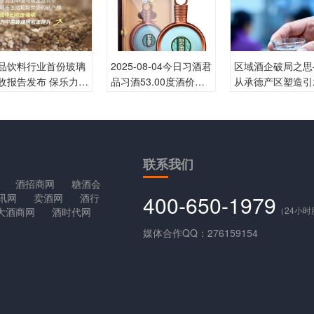
品饮料行业首份玻璃
2025-08-04今日习酒君
区域酒企破局之思
收报告发布 保乐力加
品习酒53.00度酒价格
从承德产区塑造引
国入选先进案例
为635一瓶，下跌 1元
思考
联系
我们
酒招商网
糖酒会
400-650-1979
讯网
卖酒网
酒行
（24小
大酒商网
酒时代网
媒体合作QQ：276159154