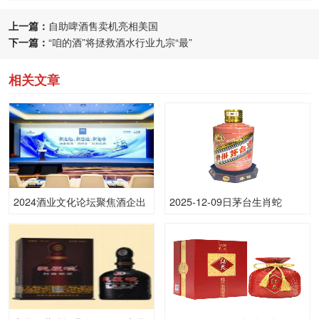
上一篇：
自助啤酒售卖机亮相美国
下一篇：
“咱的酒”将拯救酒水行业九宗“最”
相关文章
2024酒业文化论坛聚焦酒企出
2025-12-09日茅台生肖蛇
海新路径，汾酒领航国际化征
（原）53.00度酒价格为1,610
程
一瓶，下跌 5元