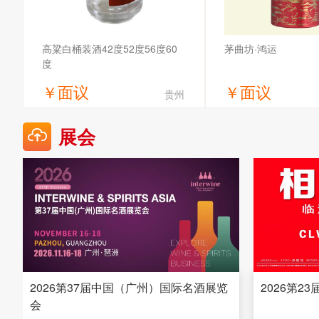
高粱白桶装酒42度52度56度60
茅曲坊·鸿运
度
￥
面议
￥
面议
贵州
获取底价
获取底
展会
安徽众焱酒业有限公司
贵州省仁怀市茅台镇传
司
2026第37届中国（广州）国际名酒展览
2026第2
会