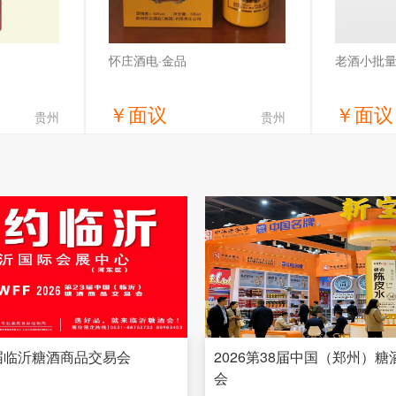
老酒小批
怀庄酒电·金品
￥
面议
￥
面议
贵州
贵州
价
获取底价
统酒业有限公
贵州怀庄酒业（集团）有限责任公司
贵州怀庄酒
3届临沂糖酒商品交易会
2026第38届中国（郑州）
会