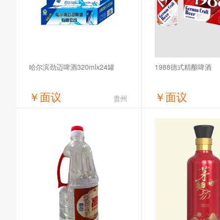
1988德式精酿啤酒
哈尔滨劲迈啤酒320mlx24罐
￥
面议
￥
面议
贵州
获取底价
获取底
青岛乐一啤酒有限公司
哈尔滨全麦啤酒