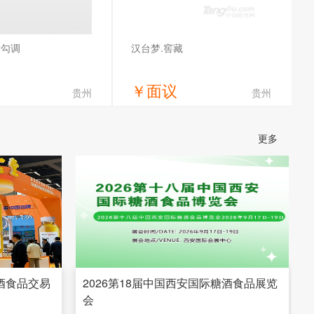
量勾调
汉台梦.窖藏
￥
面议
贵州
贵州
获取底价
获取底价
更多
业(集团)有限责任公司
贵州汉台酒业有限公司
糖酒食品交易
2026第18届中国西安国际糖酒食品展览
会