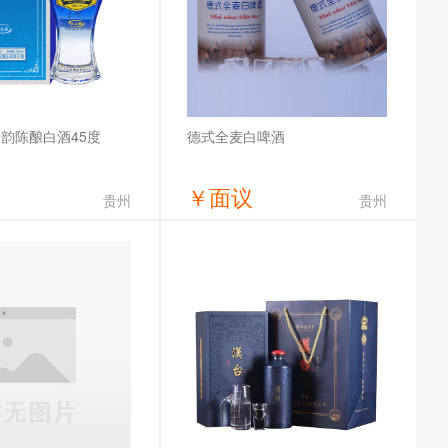
韵陈酿白酒45度
德式全麦白啤酒
￥
面议
贵州
贵州
获取底价
获取底价
兰韵酒业有限公司
青岛豪威原浆啤酒有限公司